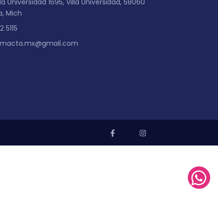
a Universidad 1695, Villa Universidad, 58060
a, Mich
2 5115
imacta.mx@gmail.com