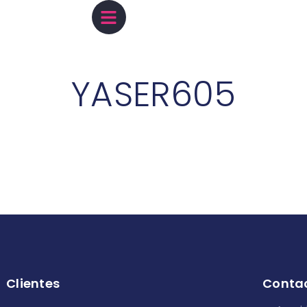
YASER605
Clientes
Conta