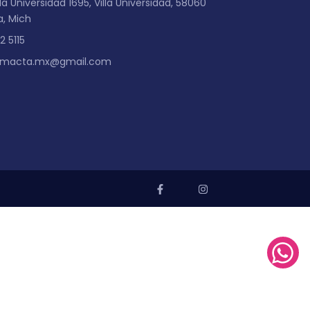
a Universidad 1695, Villa Universidad, 58060
a, Mich
2 5115
imacta.mx@gmail.com