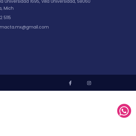
a Universidad 1695, Villa Universidad, 58060
a, Mich
2 5115
imacta.mx@gmail.com