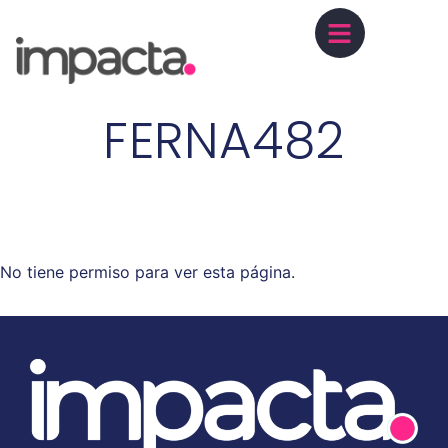
FERNA482
No tiene permiso para ver esta página.