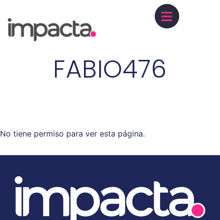
FABIO476
No tiene permiso para ver esta página.